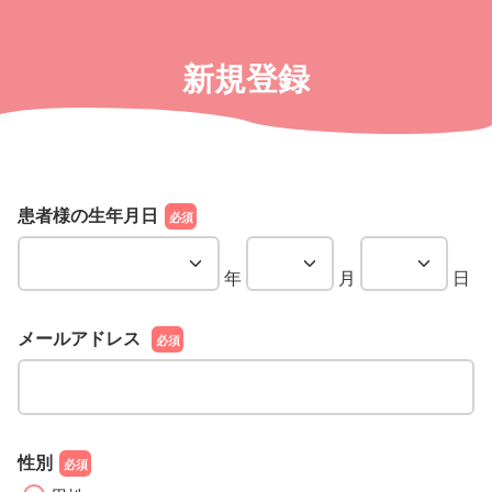
新規登録
患者様の生年月日
必須
年
月
日
メールアドレス
必須
性別
必須